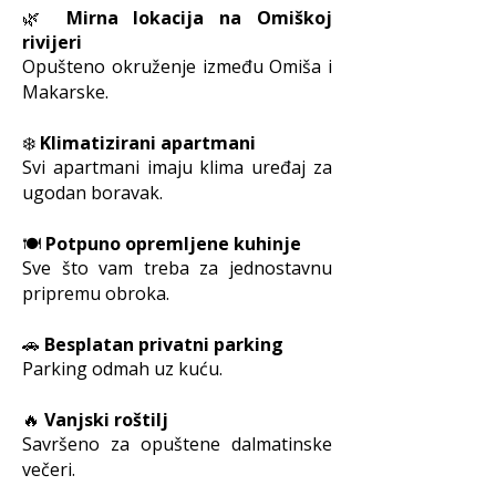
🌿
Mirna lokacija na Omiškoj
rivijeri
Opušteno okruženje između Omiša i
Makarske.
❄️
Klimatizirani apartmani
Svi apartmani imaju klima uređaj za
ugodan boravak.
🍽️
Potpuno opremljene kuhinje
Sve što vam treba za jednostavnu
pripremu obroka.
🚗
Besplatan privatni parking
Parking odmah uz kuću.
🔥
Vanjski roštilj
Savršeno za opuštene dalmatinske
večeri.