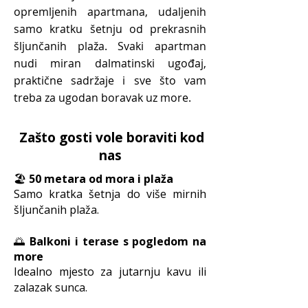
opremljenih apartmana, udaljenih
samo kratku šetnju od prekrasnih
šljunčanih plaža. Svaki apartman
nudi miran dalmatinski ugođaj,
praktične sadržaje i sve što vam
treba za ugodan boravak uz more.
Zašto gosti vole boraviti kod
nas
🏖️
50 metara od mora i plaža
Samo kratka šetnja do više mirnih
šljunčanih plaža.
🌅
Balkoni i terase s pogledom na
more
Idealno mjesto za jutarnju kavu ili
zalazak sunca.